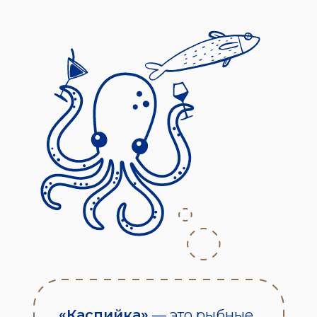
«Каспийка»
— это рыбные